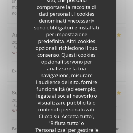
sito, che possono
un prix raisonnable ! Nous avons passé un super
comportare la raccolta di
moment et nous avons été très chaleureusement
accueillis ! Merci pour tout !
dati personali. I cookies
denominati «necessari»
sono obbligatori e installati
per impostazione
Antonio
C
predefinita. Altri cookies
2026-07-31
- 19:30 - Ospiti 4
opzionali richiedono il tuo
Servizio
:
5
/5
Atmosfera
:
5
/5
Cucina
:
4
/5
Qualità / Prezzo
:
5
/5
consenso. Questi cookies
opzionali servono per
analizzare la tua
Excellent service and very good food,
navigazione, misurare
l'audience del sito, fornire
funzionalità (ad esempio,
Severine
B
legate ai social network) o
2026-07-30
- 20:30 - Ospiti 2
visualizzare pubblicità o
Servizio
:
5
/5
Atmosfera
:
5
/5
Cucina
:
5
/5
Qualità / Prezzo
:
contenuti personalizzati.
5
/5
Clicca su 'Accetta tutto',
'Rifiuta tutto' o
Bonne adresse. L'accueil est chaleureux et sympathique.
'Personalizza' per gestire le