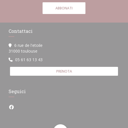
ABBONATI
Contattaci
6 rue de l'etoile
((apre una nuova finestra))
31000 toulouse
05 61 63 13 43
PRENOTA
Seguici
Facebook ((apre una nuova finestra))