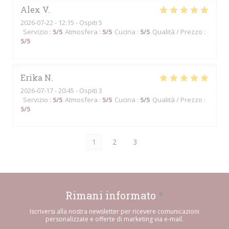
Alex
V
2026-07-22
- 12:15 - Ospiti 5
Servizio
:
5
/5
Atmosfera
:
5
/5
Cucina
:
5
/5
Qualità / Prezzo
:
5
/5
Erika
N
2026-07-17
- 20:45 - Ospiti 3
Servizio
:
5
/5
Atmosfera
:
5
/5
Cucina
:
5
/5
Qualità / Prezzo
:
5
/5
1
2
3
Rimani informato
*
Iscriversi alla nostra newsletter per ricevere comunicazioni
personalizzate e offerte di marketing via e-mail.