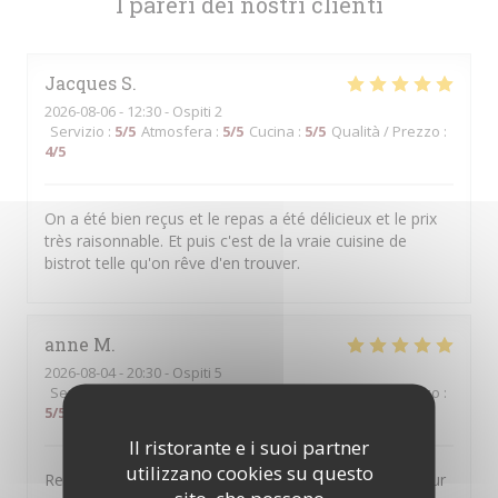
I pareri dei nostri clienti
Jacques
S
2026-08-06
- 12:30 - Ospiti 2
Servizio
:
5
/5
Atmosfera
:
5
/5
Cucina
:
5
/5
Qualità / Prezzo
:
4
/5
On a été bien reçus et le repas a été délicieux et le prix
très raisonnable. Et puis c'est de la vraie cuisine de
bistrot telle qu'on rêve d'en trouver.
anne
M
2026-08-04
- 20:30 - Ospiti 5
Servizio
:
5
/5
Atmosfera
:
5
/5
Cucina
:
5
/5
Qualità / Prezzo
:
5
/5
Il ristorante e i suoi partner
utilizzano cookies su questo
Restaurant très généreux avec des plats de qualité pour