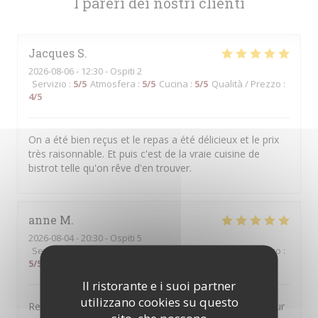
I pareri dei nostri clienti
Jacques
S
2026-08-06
- 12:30 - Ospiti 2
Servizio
:
5
/5
Atmosfera
:
5
/5
Cucina
:
5
/5
Qualità / Prezzo
:
4
/5
On a été bien reçus et le repas a été délicieux et le prix
très raisonnable. Et puis c'est de la vraie cuisine de
bistrot telle qu'on rêve d'en trouver.
anne
M
2026-08-04
- 20:30 - Ospiti 5
Servizio
:
5
/5
Atmosfera
:
5
/5
Cucina
:
5
/5
Qualità / Prezzo
:
5
/5
Il ristorante e i suoi partner
utilizzano cookies su questo
Restaurant très généreux avec des plats de qualité pour