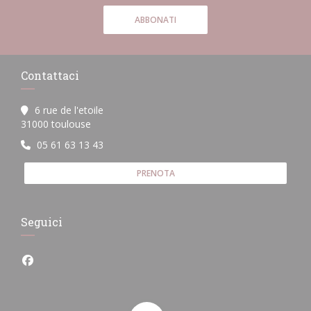
ABBONATI
Contattaci
6 rue de l'etoile
((apre una nuova finestra))
31000 toulouse
05 61 63 13 43
PRENOTA
Seguici
Facebook ((apre una nuova finestra))