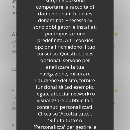
sito, che possono
un prix raisonnable ! Nous avons passé un super
comportare la raccolta di
moment et nous avons été très chaleureusement
accueillis ! Merci pour tout !
dati personali. I cookies
denominati «necessari»
sono obbligatori e installati
per impostazione
Antonio
C
predefinita. Altri cookies
2026-07-31
- 19:30 - Ospiti 4
opzionali richiedono il tuo
Servizio
:
5
/5
Atmosfera
:
5
/5
Cucina
:
4
/5
Qualità / Prezzo
:
5
/5
consenso. Questi cookies
opzionali servono per
analizzare la tua
Excellent service and very good food,
navigazione, misurare
l'audience del sito, fornire
funzionalità (ad esempio,
Severine
B
legate ai social network) o
2026-07-30
- 20:30 - Ospiti 2
visualizzare pubblicità o
Servizio
:
5
/5
Atmosfera
:
5
/5
Cucina
:
5
/5
Qualità / Prezzo
:
contenuti personalizzati.
5
/5
Clicca su 'Accetta tutto',
'Rifiuta tutto' o
Bonne adresse. L'accueil est chaleureux et sympathique.
'Personalizza' per gestire le