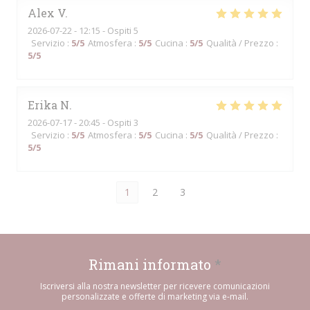
Alex
V
2026-07-22
- 12:15 - Ospiti 5
Servizio
:
5
/5
Atmosfera
:
5
/5
Cucina
:
5
/5
Qualità / Prezzo
:
5
/5
Erika
N
2026-07-17
- 20:45 - Ospiti 3
Servizio
:
5
/5
Atmosfera
:
5
/5
Cucina
:
5
/5
Qualità / Prezzo
:
5
/5
1
2
3
Rimani informato
*
Iscriversi alla nostra newsletter per ricevere comunicazioni
personalizzate e offerte di marketing via e-mail.