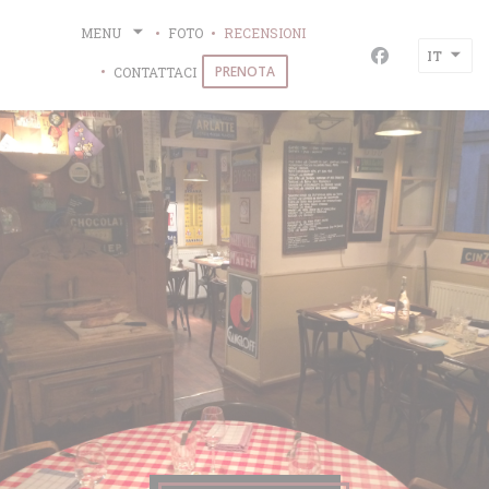
Personalizzazione delle tue scelte sui cookie
MENU
FOTO
RECENSIONI
IT
Facebook ((ap
PRENOTA
CONTATTACI