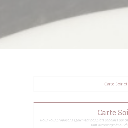
Carte Soir e
Carte So
Nous vous proposons également nos plats canailles qui chan
sont accompagnés au choi