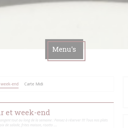
Menu's
t week-end
Carte Midi
ir et week-end
gent tout au long de la semaine : Pensez à réserver !!!! Tous nos plats
x de salade, frites maison, risotto ….