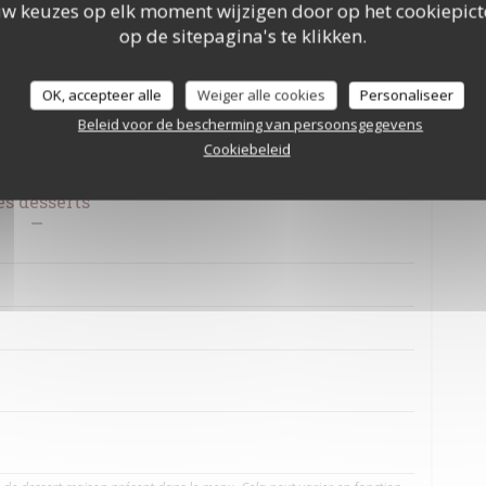
nder à votre arrivée Supp 3€
uw keuzes op elk moment wijzigen door op het cookiepic
op de sitepagina's te klikken.
aison, risotto ...
OK, accepteer alle
Weiger alle cookies
Personaliseer
r accompagner vos grillades
Beleid voor de bescherming van persoonsgegevens
plément de sauce vous sera facturé 1.00 € Nos sauces sont faites maison
Cookiebeleid
es desserts