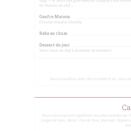
supp. + 3€ Notre café gourmand est composé d'une variété 
de l'humeur du chef ...
Gaufre Maison
Chocolat chaud et Chantilly
Baba au rhum
Dessert du jour
Selon l'envie du chef à demander directement !
Nous travaillons avec des produits frais , nous 
Ca
Nous vous proposons également nos plats canailles qui ch
Langue de Veau, Mardi : Foie de Veau, Mercredi : Rognon de
Pens