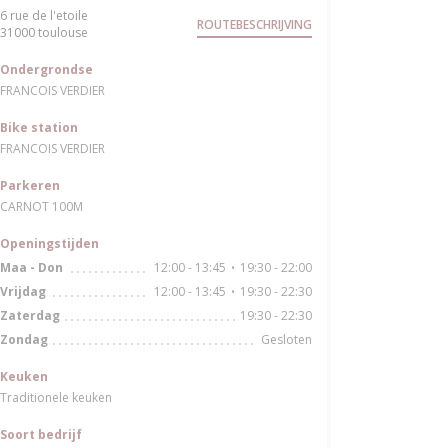
6 rue de l'etoile
ROUTEBESCHRIJVING
((opent in een nieuw venster))
31000 toulouse
Ondergrondse
FRANCOIS VERDIER
Bike station
FRANCOIS VERDIER
Parkeren
CARNOT 100M
Openingstijden
12:00 - 13:45
19:30 - 22:00
Maa
-
Don
•
12:00 - 13:45
19:30 - 22:30
Vrijdag
•
19:30 - 22:30
Zaterdag
Gesloten
Zondag
Keuken
Traditionele keuken
Soort bedrijf