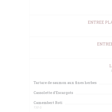
ENTREE PLA
ENTREE
L
Tartare de saumon aux fines herbes
Cassolette d'Escargots
Camembert Roti
150 G