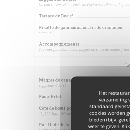
Un plat cuisiné selon l'envie du Chef à consulter sur la petite
Tartare de Boeuf
Risotto de gambas au coulis de crustacés
Supp 3€
Accompagnements
Tous nos plats sont accompagnés au choix de salade, frites 
Le
Magret de canard grillé
supplément de 3€
Het restauran
Faux Filet
verzameling v
standaard geïnsta
Côte de bœuf pour 2 personnes
cookies worden ge
1kg100 Sup. 10€/ pers
bieden (bijv. ger
Parillade de la Mer
weer te geven. Klik