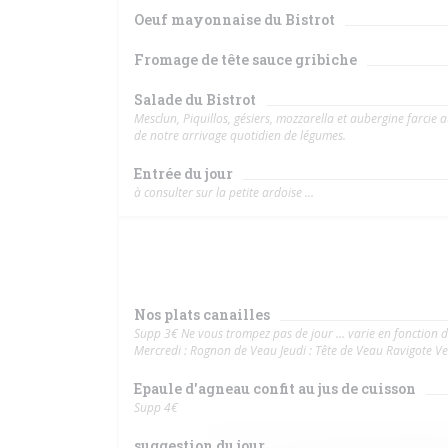
Oeuf mayonnaise du Bistrot
Fromage de tête sauce gribiche
Salade du Bistrot
Mesclun, Piquillos, gésiers, mozzarella et aubergine farcie
de notre arrivage quotidien de légumes.
Entrée du jour
à consulter sur la petite ardoise ...
Nos plats canailles
Supp 3€ Ne vous trompez pas de jour ... varie en fonction 
Mercredi : Rognon de Veau Jeudi : Tête de Veau Ravigote Ve
Epaule d'agneau confit au jus de cuisson
Supp 4€
suggestion du jour