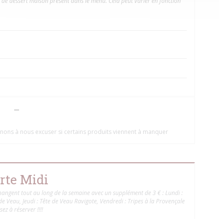
de dessert maison présent dans le menu. Cela peut varier en fonction
tenons à nous excuser si certains produits viennent à manquer
rte Midi
angent tout au long de la semaine avec un supplément de 3 € : Lundi :
 Veau, Jeudi : Tête de Veau Ravigote, Vendredi : Tripes à la Provençale
ez à réserver !!!!