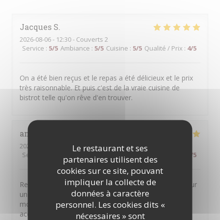
Jacques
S
2026-08-06
- 12:30 - Couverts 2
Service
:
5
/5
Ambiance
:
5
/5
Cuisine
:
5
/5
Qualité / Prix
:
4
/5
On a été bien reçus et le repas a été délicieux et le prix
très raisonnable. Et puis c'est de la vraie cuisine de
bistrot telle qu'on rêve d'en trouver.
anne
M
2026-08-04
- 20:30 - Couverts 5
Le restaurant et ses
Service
:
5
/5
Ambiance
:
5
/5
Cuisine
:
5
/5
Qualité / Prix
:
5
/5
partenaires utilisent des
cookies sur ce site, pouvant
impliquer la collecte de
Restaurant très généreux avec des plats de qualité pour
données à caractère
un prix raisonnable ! Nous avons passé un super
personnel. Les cookies dits «
moment et nous avons été très chaleureusement
accueillis ! Merci pour tout !
nécessaires » sont