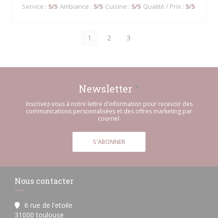
Service
:
5
/5
Ambiance
:
5
/5
Cuisine
:
5
/5
Qualité / Prix
:
5
/5
1
2
3
Newsletter
*
Inscrivez-vous à notre lettre d'information pour recevoir des
communications personnalisées et des offres marketing par
courriel.
S'ABONNER
Nous contacter
6 rue de l'etoile
((ouvre une nouvelle fenêtre))
31000 toulouse