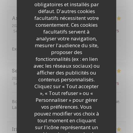
obligatoires et installés par
défaut. D'autres cookies
facultatifs nécessitent votre
Antonio
C
consentement. Ces cookies
2026-07-31
- 19:30 - Couverts 4
facultatifs servent à
Service
:
5
/5
Ambiance
:
5
/5
Cuisine
:
4
/5
Qualité / Prix
:
5
/5
analyser votre navigation,
mesurer l'audience du site,
Excellent service and very good food,
proposer des
fonctionnalités (ex : en lien
avec les réseaux sociaux) ou
Severine
B
afficher des publicités ou
2026-07-30
- 20:30 - Couverts 2
contenus personnalisés.
Service
:
5
/5
Ambiance
:
5
/5
Cuisine
:
5
/5
Qualité / Prix
:
5
/5
Cliquez sur « Tout accepter
», « Tout refuser » ou «
Personnaliser » pour gérer
Bonne adresse. L'accueil est chaleureux et sympathique.
vos préférences. Vous
La nourriture est très bonne. On y reviendra.
pouvez modifier vos choix à
tout moment en cliquant
sur l'icône représentant un
Irina
N