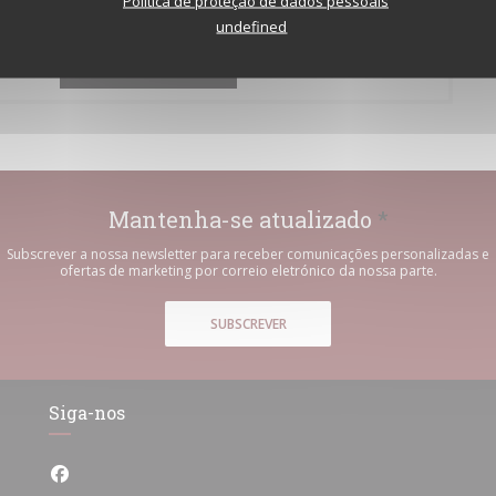
Política de proteção de dados pessoais
undefined
Le bistrot de l'etoile
Mantenha-se atualizado
*
Subscrever a nossa newsletter para receber comunicações personalizadas e
ofertas de marketing por correio eletrónico da nossa parte.
SUBSCREVER
Siga-nos
Facebook ((abre numa nova janela))