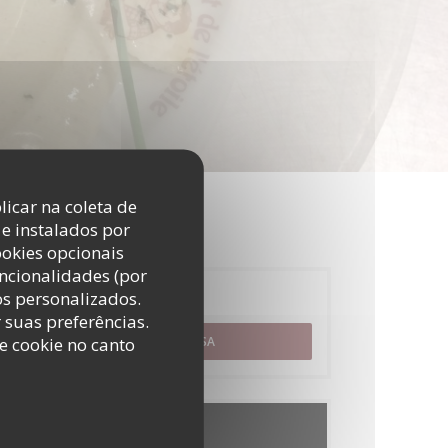
licar na coleta de
e instalados por
ookies opcionais
uncionalidades (por
os personalizados.
Reserva
r suas preferências.
e cookie no canto
RESERVAR UMA MESA
Menus