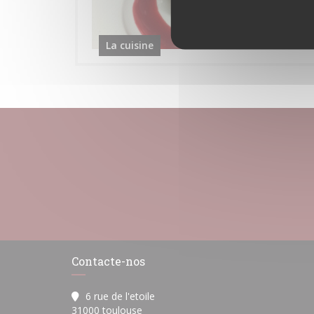
La cuisine
Contacte-nos
6 rue de l'etoile
((abre numa nova janela))
31000 toulouse