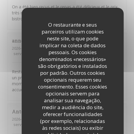
On a été bien reçus et le repas a été délicieux et le prix
très raisonnable. Et puis c'est de la vraie cuisine de
bistrot telle qu'on rêve d'en trouver.
O restaurante e seus
parceiros utilizam cookies
neste site, o que pode
anne
M
implicar na coleta de dados
2026-08-04
- 20:30 - guests 5
pessoais. Os cookies
service
:
5
/5
ambience
:
5
/5
menu
:
5
/5
quality_price
:
5
/5
denominados «necessários»
são obrigatórios e instalados
Restaurant très généreux avec des plats de qualité pour
por padrão. Outros cookies
un prix raisonnable ! Nous avons passé un super
opcionais requerem seu
moment et nous avons été très chaleureusement
consentimento. Esses cookies
accueillis ! Merci pour tout !
opcionais servem para
analisar sua navegação,
medir a audiência do site,
Antonio
C
oferecer funcionalidades
2026-07-31
- 19:30 - guests 4
(por exemplo, relacionadas
service
:
5
/5
ambience
:
5
/5
menu
:
4
/5
quality_price
:
5
/5
às redes sociais) ou exibir