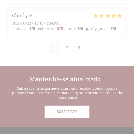
Charly
P
2026-07-22
- 12:15 - guests 3
service
:
5
/5
ambience
:
5
/5
menu
:
5
/5
quality_price
:
5
/5
1
2
3
Mantenha-se atualizado
*
Subscrever a nossa newsletter para receber comunicações
personalizadas e ofertas de marketing por correio eletrónico da
nossa parte.
SUBSCREVER