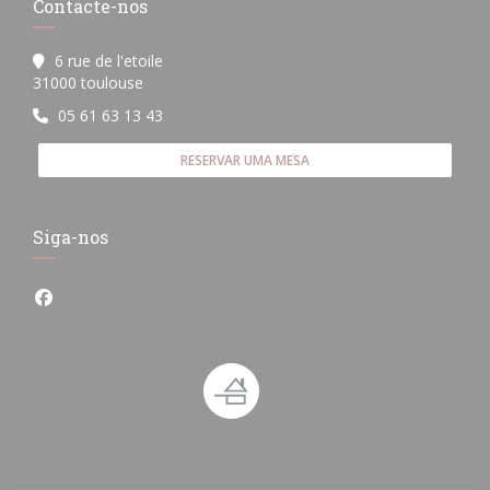
Contacte-nos
6 rue de l'etoile
((abre numa nova janela))
31000 toulouse
05 61 63 13 43
RESERVAR UMA MESA
Siga-nos
Facebook ((abre numa nova janela))