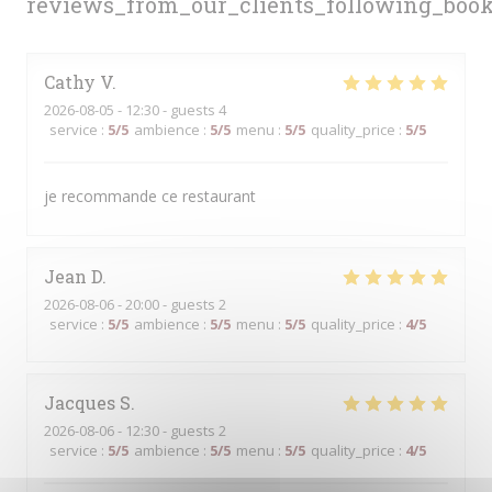
reviews_from_our_clients_following_boo
Cathy
V
2026-08-05
- 12:30 - guests 4
service
:
5
/5
ambience
:
5
/5
menu
:
5
/5
quality_price
:
5
/5
je recommande ce restaurant
Jean
D
2026-08-06
- 20:00 - guests 2
service
:
5
/5
ambience
:
5
/5
menu
:
5
/5
quality_price
:
4
/5
Jacques
S
2026-08-06
- 12:30 - guests 2
service
:
5
/5
ambience
:
5
/5
menu
:
5
/5
quality_price
:
4
/5