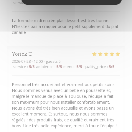
service
:
5
/5
ambience
:
5
/5
menu
:
5
/5
quality_price
:
5
/5
La formule midi entrée-plat-dessert est très bonne.
N'hésitez pas à craquer pour le petit supplément du plat
canaille
Yorick
T
2026-07-28
- 12:00 - guests 5
service
:
5
/5
ambience
:
5
/5
menu
:
5
/5
quality_price
:
5
/5
Personnel très accueillant et vraiment aux petits soins.
Nous sommes venus avec un bébé en poussette et,
malgré le manque de place à Toulouse, l’équipe a fait
son maximum pour nous installer confortablement.
Nous avons été très bien accueillis et avons passé un
excellent moment. Et surtout, nous nous sommes
régalés : des produits frais, de qualité et vraiment très
bons. Une très belle expérience, merci à toute l’équipe !