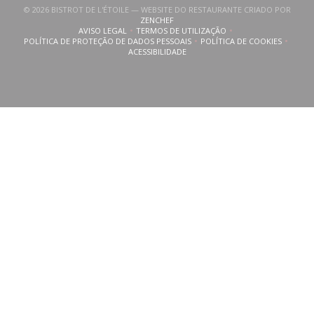
© 2026 BISTROT DE L'ÉTOILE — WEBSITE DO RESTAURANTE CRIADO POR
((ABRE NUMA NOVA JANELA))
ZENCHEF
AVISO LEGAL
TERMOS DE UTILIZAÇÃO
((ABRE NUMA NOVA JANELA))
((ABRE NUMA NOVA JANELA))
POLÍTICA DE PROTEÇÃO DE DADOS PESSOAIS
POLÍTICA DE COOKIES
((ABRE NUMA NOVA JANELA))
((ABRE NUMA NOVA
ACESSIBILIDADE
((ABRE NUMA NOVA JANELA))