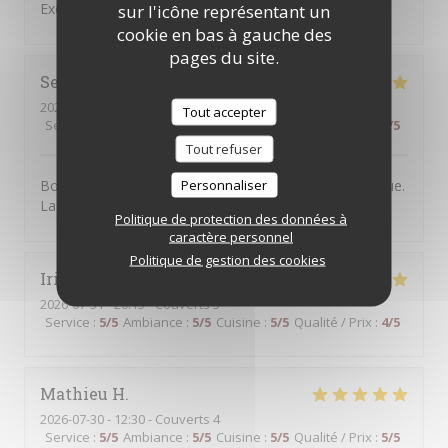
Excellent service and very good food,
sur l'icône représentant un
cookie en bas à gauche des
pages du site.
Severine
B
2026-07-30
- 20:30 - Couverts 2
Tout accepter
Service
:
5
/5
Ambiance
:
5
/5
Cuisine
:
5
/5
Qualité / Prix
:
5
/5
Tout refuser
Personnaliser
Bonne adresse. L'accueil est chaleureux et sympathique.
La nourriture est très bonne. On y reviendra.
Politique de protection des données à
caractère personnel
Politique de gestion des cookies
Irina
N
2026-07-31
- 20:15 - Couverts 3
Service
:
5
/5
Ambiance
:
5
/5
Cuisine
:
5
/5
Qualité / Prix
:
4
/5
Mathieu
H
2026-07-30
- 12:30 - Couverts 4
Service
:
5
/5
Ambiance
:
5
/5
Cuisine
:
5
/5
Qualité / Prix
:
5
/5