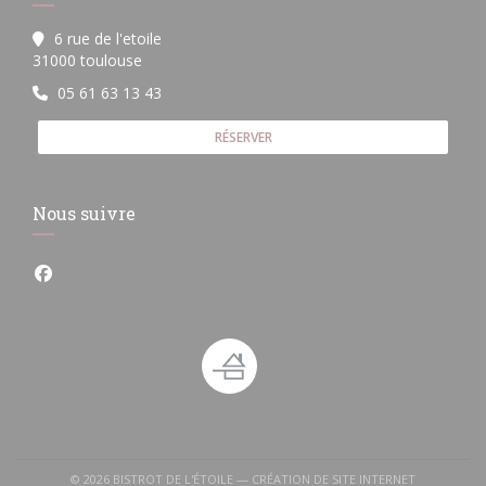
6 rue de l'etoile
((ouvre une nouvelle fenêtre))
31000 toulouse
05 61 63 13 43
RÉSERVER
Nous suivre
Facebook ((ouvre une nouvelle fenêtre))
© 2026 BISTROT DE L'ÉTOILE — CRÉATION DE SITE INTERNET