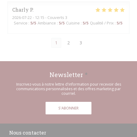
Charly
P
2026-07-22
- 12:15 - Couverts 3
Service
:
5
/5
Ambiance
:
5
/5
Cuisine
:
5
/5
Qualité / Prix
:
5
/5
1
2
3
Newsletter
*
Inscrivez-vous à notre lettre d'information pour recevoir des
communications personnalisées et des offres marketing par
courriel.
S'ABONNER
Nous contacter