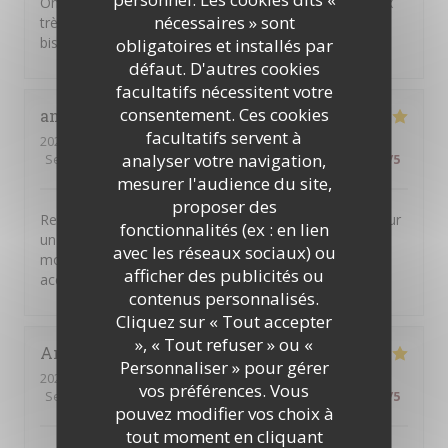
On a été bien reçus et le repas a été délicieux et le prix
nécessaires » sont
très raisonnable. Et puis c'est de la vraie cuisine de
bistrot telle qu'on rêve d'en trouver.
obligatoires et installés par
défaut. D'autres cookies
facultatifs nécessitent votre
consentement. Ces cookies
anne
M
facultatifs servent à
2026-08-04
- 20:30 - Couverts 5
analyser votre navigation,
Service
:
5
/5
Ambiance
:
5
/5
Cuisine
:
5
/5
Qualité / Prix
:
5
/5
mesurer l'audience du site,
proposer des
Restaurant très généreux avec des plats de qualité pour
fonctionnalités (ex : en lien
un prix raisonnable ! Nous avons passé un super
avec les réseaux sociaux) ou
moment et nous avons été très chaleureusement
afficher des publicités ou
accueillis ! Merci pour tout !
contenus personnalisés.
Cliquez sur « Tout accepter
», « Tout refuser » ou «
Antonio
C
Personnaliser » pour gérer
2026-07-31
- 19:30 - Couverts 4
vos préférences. Vous
Service
:
5
/5
Ambiance
:
5
/5
Cuisine
:
4
/5
Qualité / Prix
:
5
/5
pouvez modifier vos choix à
tout moment en cliquant