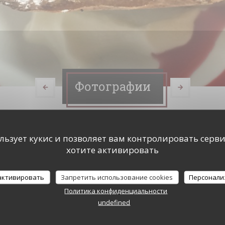
Фотографии
ользует кукис и позволяет вам контролировать серв
хотите активировать
 активировать
Запретить использование cookies
Персонали
Политика конфиденциальности
undefined