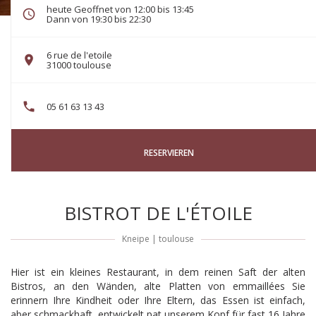
heute Geoffnet von 12:00 bis 13:45
Dann von 19:30 bis 22:30
6 rue de l'etoile
((öffnet ein neues Fenster))
31000 toulouse
05 61 63 13 43
RESERVIEREN
BISTROT DE L'ÉTOILE
Kneipe
|
toulouse
Hier ist ein kleines Restaurant, in dem reinen Saft der alten
Bistros, an den Wänden, alte Platten von emmaillées Sie
erinnern Ihre Kindheit oder Ihre Eltern, das Essen ist einfach,
aber schmackhaft, entwickelt pat unserem Kopf für fast 16 Jahre