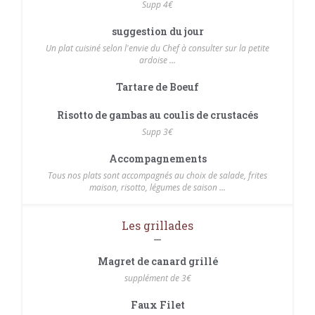
Supp 4€
suggestion du jour
Un plat cuisiné selon l'envie du Chef à consulter sur la petite
ardoise ...
Tartare de Boeuf
Risotto de gambas au coulis de crustacés
Supp 3€
Accompagnements
Tous nos plats sont accompagnés au choix de salade, frites
maison, risotto, légumes de saison ...
Les grillades
Magret de canard grillé
supplément de 3€
Faux Filet