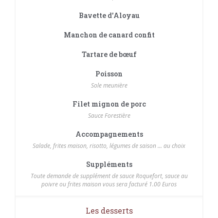
Bavette d'Aloyau
Manchon de canard confit
Tartare de bœuf
Poisson
Sole meunière
Filet mignon de porc
Sauce Forestière
Accompagnements
Salade, frites maison, risotto, légumes de saison ... au choix
Suppléments
Toute demande de supplément de sauce Roquefort, sauce au
poivre ou frites maison vous sera facturé 1.00 Euros
Les desserts