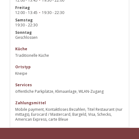
12:00 - 13:45
19:30 - 22:00
•
Freitag
12:00 - 13:45
19:30 - 22:30
•
Samstag
19:30 - 22:30
Sonntag
Geschlossen
Küche
Traditionelle Küche
Ortstyp
Kneipe
Services
öffentliche Parkplätze, Klimaanlage, WLAN-Zugang
Zahlungsmittel
Mobile payment, Kontaktloses Bezahlen, Titel Restaurant (nur
mittags), Eurocard / Mastercard, Bargeld, Visa, Schecks,
American Express, carte Bleue