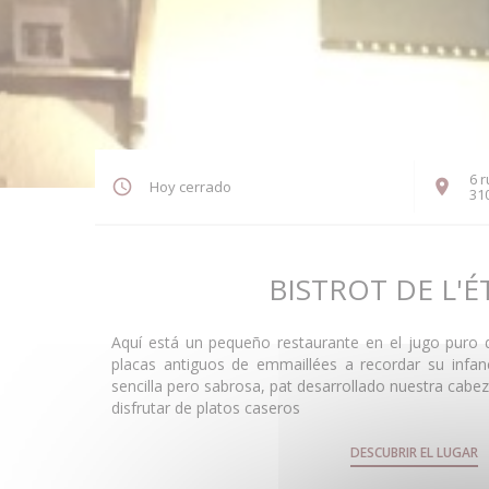
6 r
Hoy cerrado
31
BISTROT DE L'É
Aquí está un pequeño restaurante en el jugo puro d
placas antiguos de emmaillées a recordar su infan
sencilla pero sabrosa, pat desarrollado nuestra cabe
disfrutar de platos caseros
DESCUBRIR EL LUGAR