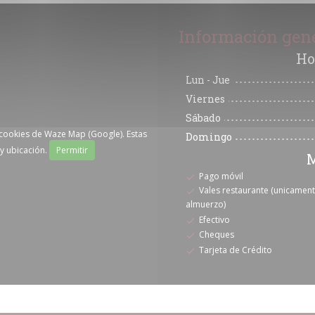
Información gen
Ho
Lun
-
Jue
Viernes
Sábado
 cookies de Waze Map (Google). Estas
Domingo
y ubicación.
Permitir
M
Pago móvil
Vales restaurante (unicamen
almuerzo)
Efectivo
Cheques
Tarjeta de Crédito