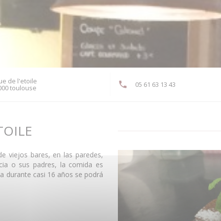
ue de l'etoile
05 61 63 13 43
((abre en una nueva ventana))
000 toulouse
TOILE
e viejos bares, en las paredes,
cia o sus padres, la comida es
za durante casi 16 años se podrá