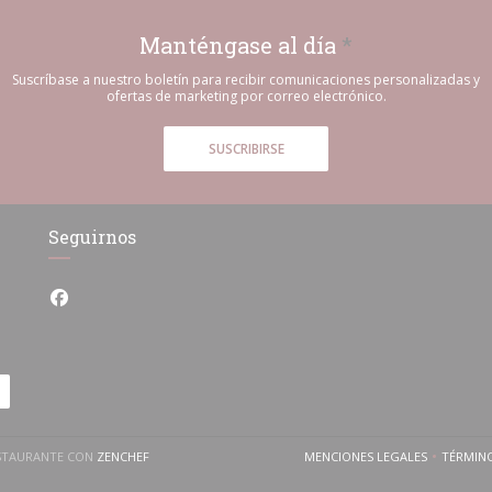
Manténgase al día
*
Suscríbase a nuestro boletín para recibir comunicaciones personalizadas y
ofertas de marketing por correo electrónico.
SUSCRIBIRSE
Seguirnos
Facebook ((abre en una nueva ventana))
((ABRE EN UNA NUEVA VENTANA))
RESTAURANTE CON
ZENCHEF
MENCIONES LEGALES
TÉRMIN
((ABRE EN UNA NUEV