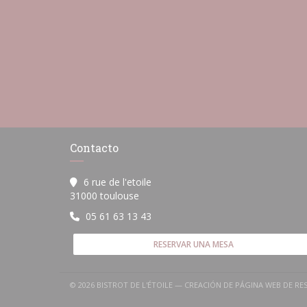
Contacto
6 rue de l'etoile
((abre en una nueva ventana))
31000 toulouse
05 61 63 13 43
RESERVAR UNA MESA
© 2026 BISTROT DE L'ÉTOILE — CREACIÓN DE PÁGINA WEB DE 